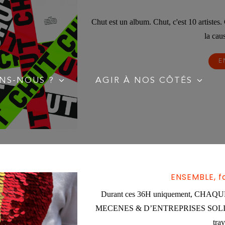
Chut est un album. Chut, c'est 10 artistes.
la cau
E
NS-NOUS ?
AGIR À NOS CÔTÉS
ENSEMBLE, fa
Durant ces 36H uniquement, C
MECENES & D’ENTREPRISES SOLIDAIRES
trav