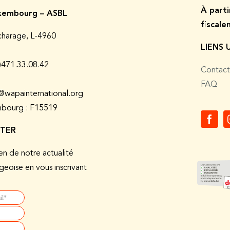
À p
art
embourg – ASBL
fiscal
charage, L-4960
LIENS 
0)471.33.08.42
Contact
FAQ
@wapainternational.org
bourg : F15519
TER
en de notre actualité
eoise en vous inscrivant