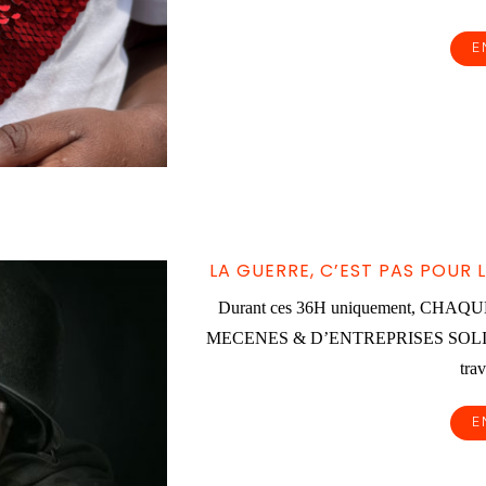
E
LA GUERRE, C’EST PAS POUR 
Durant ces 36H uniquement, C
MECENES & D’ENTREPRISES SOLIDAIRES
trav
E