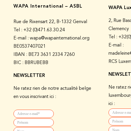
WAPA International – ASBL
WAPA Lux
2, Rue Bas
Rue de Rixensart 22, B-1332 Genval
Clemency
Tel :
+32 (0)471.63.30.24
Tel : +32(
E-mail : wapa@wapainternational.org
E-mail :
BE0537407021
madeleine
IBAN : BE73 3631 2334 7260
RCS Luxem
BIC : BBRUBEBB
NEWSLET
NEWSLETTER
Ne ratez ri
Ne ratez rien de notre actualité belge
luxembourg
en vous inscrivant ici :
ici :