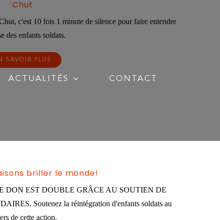
Chut
 Chut, c'est 10 fois 1 minute de silence pour faire entendre
se des enfants soldats.
N SAVOIR PLUS
ACTUALITÉS
CONTACT
isons briller le monde!
HAQUE DON EST DOUBLE GRÂCE AU SOUTIEN DE
. Soutenez la réintégration d'enfants soldats au
ers de cette action.