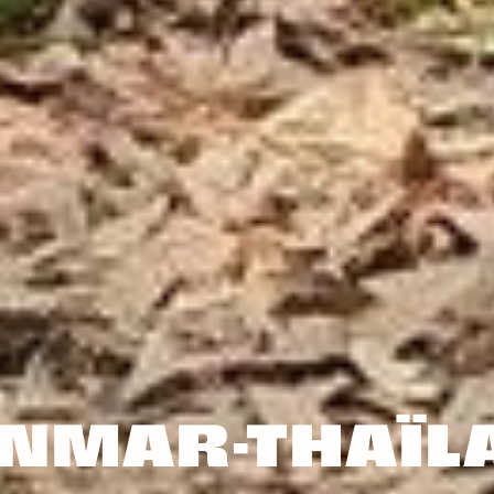
NMAR-THAÏL