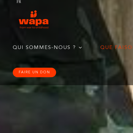
FR
Passer
au
contenu
QUI SOMMES-NOUS ?
QUE FAISO
FAIRE UN DON