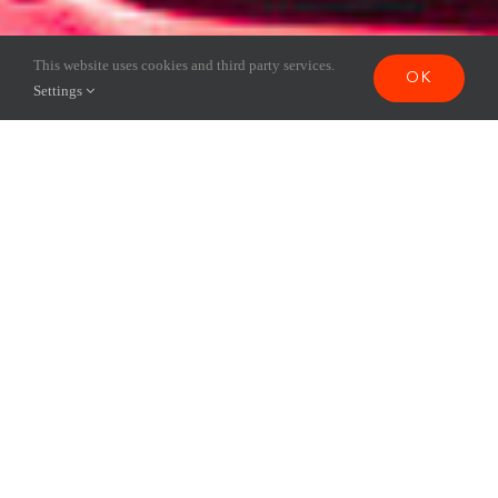
This website uses cookies and third party services.
OK
Settings
Des actions
concrètes,
des résultats
mesurables