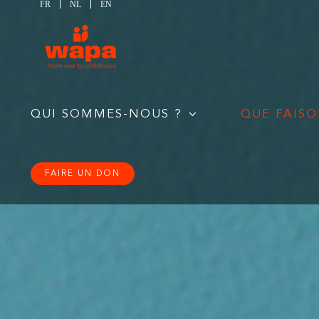
FR
NL
EN
Passer
au
contenu
QUI SOMMES-NOUS ?
QUE FAISO
FAIRE UN DON