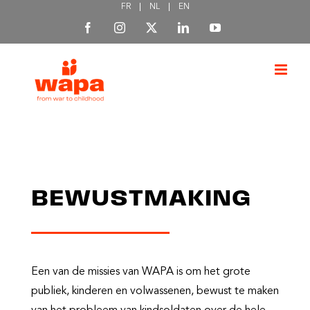
FR
NL
EN
Skip
Facebook
Instagram
X
LinkedIn
YouTube
to
content
BEWUSTMAKING
Een van de missies van WAPA is om het grote
publiek, kinderen en volwassenen, bewust te maken