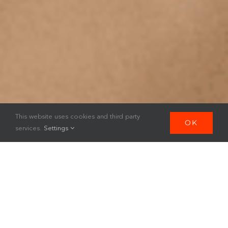
This website uses cookies and third party
OK
services.
Settings
Géographie de nos