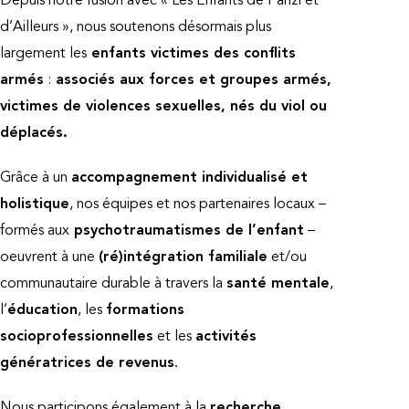
Depuis notre fusion avec « Les Enfants de Panzi et
d’Ailleurs », nous soutenons désormais plus
largement les
enfants victimes des conflits
armés
:
associés aux forces et groupes armés,
victimes de violences sexuelles, nés du viol ou
déplacés.
Grâce à un
accompagnement individualisé et
holistique
, nos équipes et nos partenaires locaux –
formés aux
psychotraumatismes de l’enfant
–
oeuvrent à une
(ré)intégration familiale
et/ou
communautaire durable à travers la
santé mentale
,
l’
éducation
, les
formations
socioprofessionnelles
et les
activités
.
génératrices de revenus
Nous participons également à la
recherche