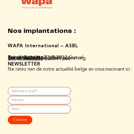
Nos implantations :
WAPA International – ASBL
Rue de Rixensart 22, B-1332 Genval
Tel :
+32 (0)471.63.30.24
E-mail : wapa@wapainternational.org
BE0537407021
IBAN : BE73 3631 2334 7260
BIC : BBRUBEBB
NEWSLETTER
Ne ratez rien de notre actualité belge en vous inscrivant ici :