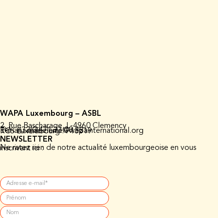
WAPA Luxembourg – ASBL
2, Rue Bascharage, L-4960 Clemency
Tel : +32(0)471.33.08.42
E-mail : madeleine@wapainternational.org
RCS Luxembourg : F15519
NEWSLETTER
Ne ratez rien de notre actualité luxembourgeoise en vous inscrivant ici :