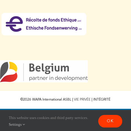
©2026 WAPA International ASBL |
VIE PRIVÉE
|
INTÉGRITÉ
Ce site est enregistré sur
wpml.org
comme site de développement. Passez à une
This website uses cookies and third party services.
OK
clé de site de production pour
remove this banner
.
Settings