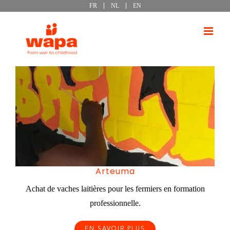
FR
NL
EN
Passer
au
contenu
Arteuma
Achat de vaches laitières pour les fermiers en formation
professionnelle.
EN SAVOIR PLUS