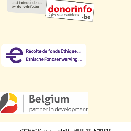
©2026 WAPA International ASBL |
VIE PRIVÉE
|
INTÉGRITÉ