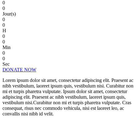
0
0
Jour(s)
0
0
H
0
0
Min
0
0
Sec
DONATE NOW
Lorem ipsum dolor sit amet, consectetur adipiscing elit. Praesent ac
nibh vestibulum, laoreet ipsum quis, vestibulum nisi. Curabitur non
mi et turpis pharetra vulputate. Ipsum dolor sit amet, consectetur
adipiscing elit. Praesent ac nibh vestibulum, laoreet ipsum quis,
vestibulum nisi.Curabitur non mi et turpis pharetra vulputate. Cras
consequat, risus nec commodo vehicula, nisi est laoreet leo, ac
convallis nisi nibh id velit.
CHANGE A LIFE TODAY