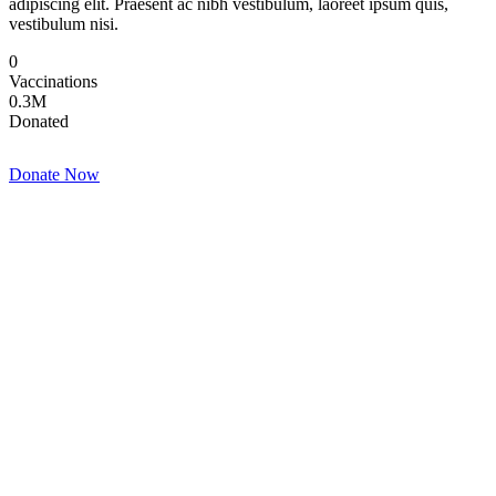
adipiscing elit. Praesent ac nibh vestibulum, laoreet ipsum quis,
vestibulum nisi.
0
Vaccinations
0
.3M
Donated
Donate Now