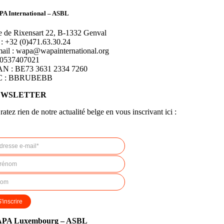
A International – ASBL
 de Rixensart 22, B-1332 Genval
 :
+32 (0)471.63.30.24
ail : wapa@wapainternational.org
0537407021
AN : BE73 3631 2334 7260
C : BBRUBEBB
EWSLETTER
ratez rien de notre actualité belge en vous inscrivant ici :
PA Luxembourg – ASBL