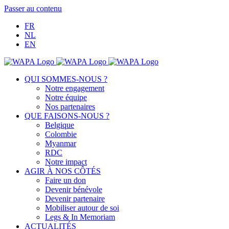
Passer au contenu
FR
NL
EN
QUI SOMMES-NOUS ?
Notre engagement
Notre équipe
Nos partenaires
QUE FAISONS-NOUS ?
Belgique
Colombie
Myanmar
RDC
Notre impact
AGIR À NOS CÔTÉS
Faire un don
Devenir bénévole
Devenir partenaire
Mobiliser autour de soi
Legs & In Memoriam
ACTUALITÉS