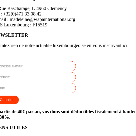
Rue Bascharage, L-4960 Clemency
 : +32(0)471.33.08.42
ail : madeleine@wapainternational.org
S Luxembourg : F15519
EWSLETTER
ratez rien de notre actualité luxembourgeoise en vous inscrivant ici :
p
artir de
40€ par an, vos dons sont déductibles fiscalement à haute
 30%.
ENS UTILES