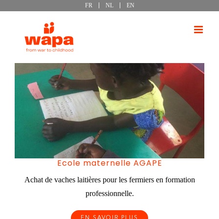
FR
NL
EN
Passer
au
contenu
Ecole maternelle AGAPE
Achat de vaches laitières pour les fermiers en formation
professionnelle.
EN SAVOIR PLUS