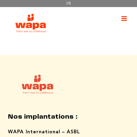
FR
Passer
au
contenu
Nos implantations :
WAPA International – ASBL