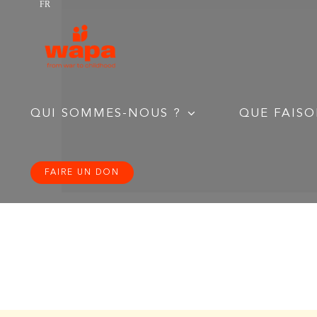
FR
Passer
au
contenu
QUI SOMMES-NOUS ?
QUE FAISO
FAIRE UN DON