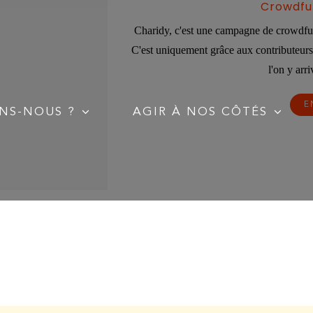
Crowdfu
Charidy, c'est une campagne de crowdfund
C'est uniquement grâce aux contributeurs e
l'on y arr
E
NS-NOUS ?
AGIR À NOS CÔTÉS