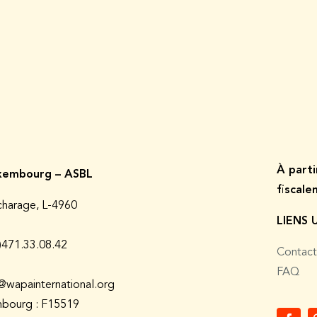
À p
art
embourg – ASBL
fiscal
charage, L-4960
LIENS 
0)471.33.08.42
Contact
FAQ
@wapainternational.org
bourg : F15519