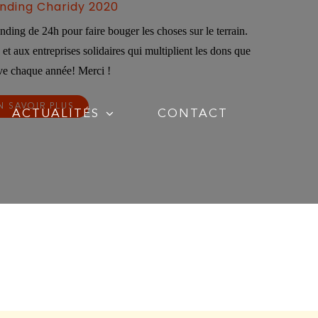
nding Charidy 2020
ing de 24h pour faire bouger les choses sur le terrain.
t aux entreprises solidaires qui multiplient les dons que
ive chaque année! Merci !
N SAVOIR PLUS
ACTUALITÉS
CONTACT