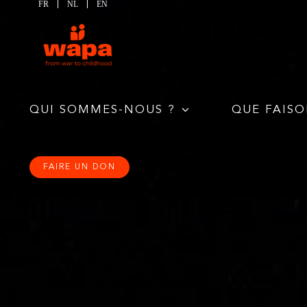
FR
NL
EN
Passer
au
contenu
QUI SOMMES-NOUS ?
QUE FAISO
FAIRE UN DON