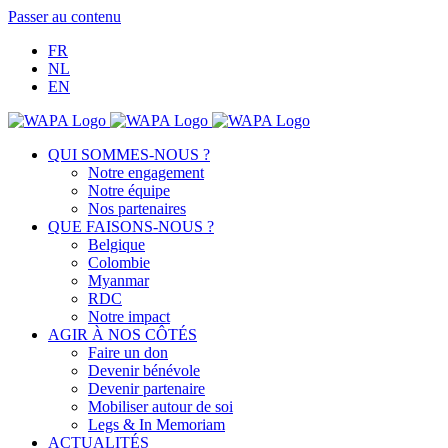
Passer au contenu
FR
NL
EN
QUI SOMMES-NOUS ?
Notre engagement
Notre équipe
Nos partenaires
QUE FAISONS-NOUS ?
Belgique
Colombie
Myanmar
RDC
Notre impact
AGIR À NOS CÔTÉS
Faire un don
Devenir bénévole
Devenir partenaire
Mobiliser autour de soi
Legs & In Memoriam
ACTUALITÉS