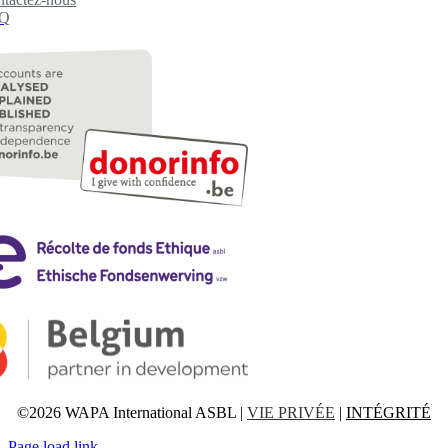
Q
©2026 WAPA International ASBL |
VIE PRIVÉE
|
INTÉGRITÉ
Page load link