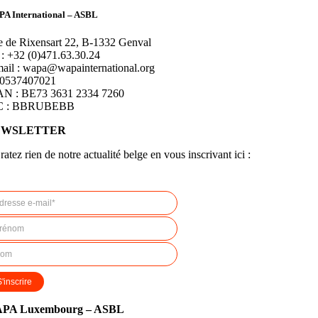
A International – ASBL
 de Rixensart 22, B-1332 Genval
 :
+32 (0)471.63.30.24
ail : wapa@wapainternational.org
0537407021
AN : BE73 3631 2334 7260
C : BBRUBEBB
EWSLETTER
ratez rien de notre actualité belge en vous inscrivant ici :
PA Luxembourg – ASBL