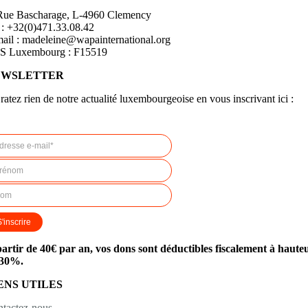
Rue Bascharage, L-4960 Clemency
 : +32(0)471.33.08.42
ail : madeleine@wapainternational.org
S Luxembourg : F15519
EWSLETTER
ratez rien de notre actualité luxembourgeoise en vous inscrivant ici :
p
artir de
40€ par an, vos dons sont déductibles fiscalement à haute
 30%.
ENS UTILES
tactez-nous