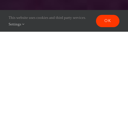
This website uses cookies and third party services.
OK
Settings
WAPA peut compter sur le
soutien d’institutions publiques,
de fondations et de service
clubs.
INSTITUTIONS
PUBLIQUES