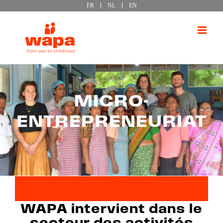
FR
NL
EN
Passer
au
contenu
MICRO-
ENTREPRENEURIAT
WAPA intervient dans le
secteur des activités