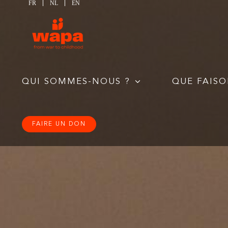
FR
NL
EN
Passer
au
contenu
QUI SOMMES-NOUS ?
QUE FAISO
FAIRE UN DON