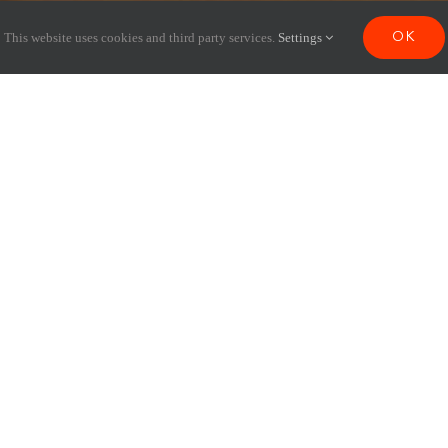
This website uses cookies and third party services.
Settings
OK
 communauté qui partage des
, des donateurs, des entrepri
ations, des institutions publi
un et chacune co-construit W