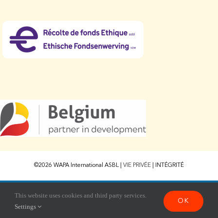
©2026 WAPA International ASBL |
VIE PRIVÉE
|
INTÉGRITÉ
Ce site est enregistré sur
wpml.org
comme site de développement. Passez à une
This website uses cookies and third party services.
OK
clé de site de production pour
remove this banner
.
Settings