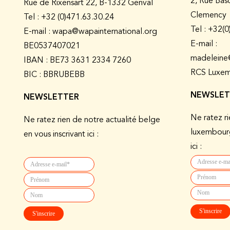
2, Rue Bas
Rue de Rixensart 22, B-1332 Genval
Clemency
Tel :
+32 (0)471.63.30.24
Tel : +32(
E-mail : wapa@wapainternational.org
E-mail :
BE0537407021
madeleine
IBAN : BE73 3631 2334 7260
RCS Luxem
BIC : BBRUBEBB
NEWSLET
NEWSLETTER
Ne ratez ri
Ne ratez rien de notre actualité belge
luxembourg
en vous inscrivant ici :
ici :