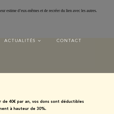
 leur estime d’eux-mêmes et de recréer du lien avec les autres.
ACTUALITÉS
CONTACT
ir de
40€ par an, vos dons sont déductibles
ement à hauteur de 30%.