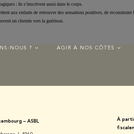
giques : ils s’inscrivent aussi dans le corps.
ettent aux enfants de retrouver des sensations positives, de reconstruire
ouvent un chemin vers la guérison.
NS-NOUS ?
AGIR À NOS CÔTÉS
À p
art
embourg – ASBL
fiscal